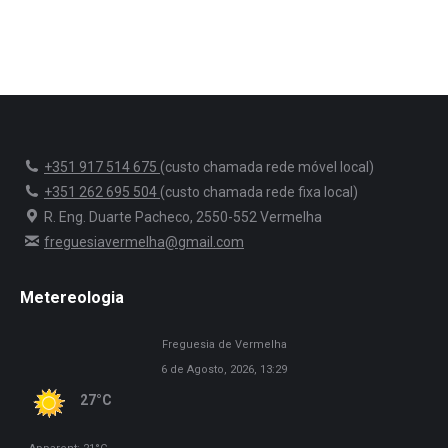
+351 917 514 675
(custo chamada rede móvel local)
+351 262 695 504
(custo chamada rede fixa local)
R. Eng. Duarte Pacheco, 2550-552 Vermelha
freguesiavermelha@gmail.com
Metereologia
Freguesia de Vermelha
6 de Agosto, 2026, 13:29
27°C