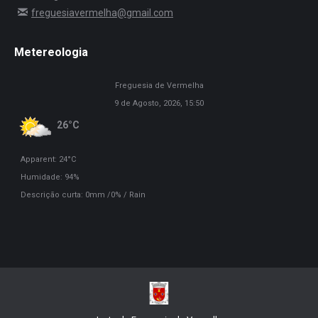
freguesiavermelha@gmail.com
Metereologia
Freguesia de Vermelha
9 de Agosto, 2026, 15:50
26°C
Apparent: 24°C
Humidade: 94%
Descrição curta:
0mm
/
0%
/
Rain