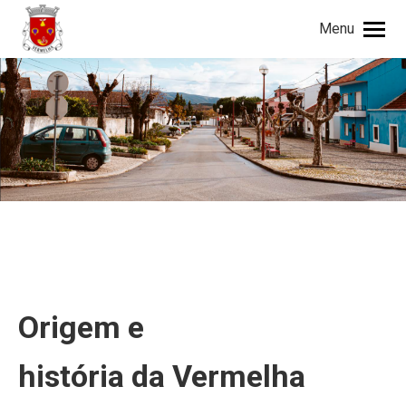
Menu
Procurar
Search:
Origem e
história da Vermelh
a