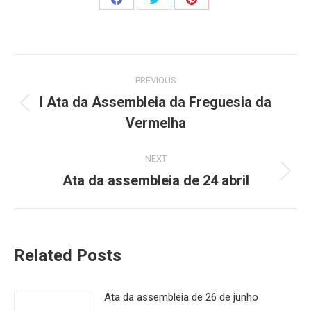
Share
Share
Share
on
on
on
Facebook
Twitter
Pinterest
Post
PREVIOUS
navigation
I Ata da Assembleia da Freguesia da
Previous
Vermelha
post:
NEXT
Ata da assembleia de 24 abril
Next
post:
Related Posts
Ata da assembleia de 26 de junho