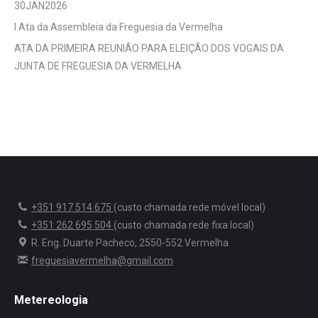
30JAN2026
I Ata da Assembleia da Freguesia da Vermelha
ATA DA PRIMEIRA REUNIÃO PARA ELEIÇÃO DOS VOGAIS DA
JUNTA DE FREGUESIA DA VERMELHA
+351 917 514 675
(custo chamada rede móvel local)
+351 262 695 504
(custo chamada rede fixa local)
R. Eng. Duarte Pacheco, 2550-552 Vermelha
freguesiavermelha@gmail.com
Metereologia