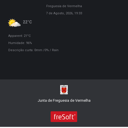
Freguesia de Vermelha
7 de Agosto, 2026, 19:33
22°C
Apparent: 21°C
Humidade: 96%
Descrição curta:
0mm
/
0%
/
Rain
Junta de Freguesia de Vermelha