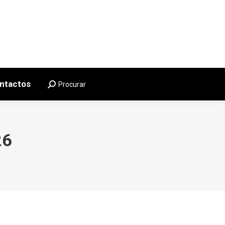
otícias
Galeria
Contactos
Procurar
Search:
ntactos
Procurar
Search:
26