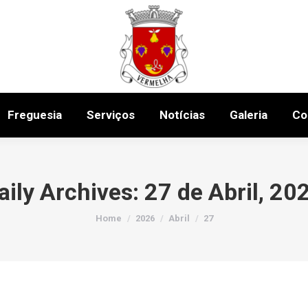
Início
A Junta
Freguesia
Serviços
N
Freguesia
Serviços
Notícias
Galeria
Co
aily Archives:
27 de Abril, 20
You are here:
Home
2026
Abril
27