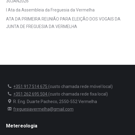
30JAN2026
I Ata da Assembleia da Freguesia da Vermelha
ATA DA PRIMEIRA REUNIÃO PARA ELEIÇÃO DOS VOGAIS DA
JUNTA DE FREGUESIA DA VERMELHA
+351 917 514 675
(custo chamada rede móvel local)
+351 262 695 504
(custo chamada rede fixa local)
R. Eng. Duarte Pacheco, 2550-552 Vermelha
freguesiavermelha@gmail.com
Metereologia