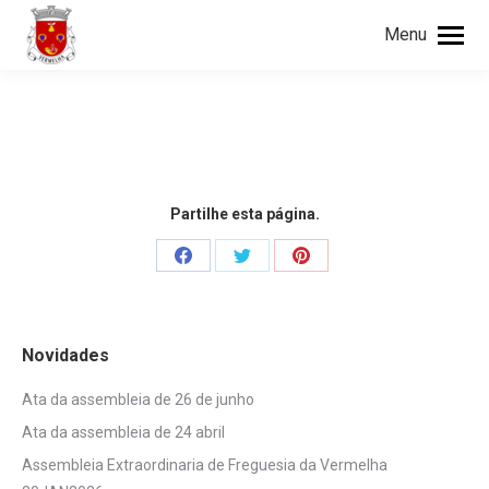
Menu
Procurar
Search:
Partilhe esta página.
Share
Share
Share
on
on
on
Facebook
Twitter
Pinterest
Novidades
Ata da assembleia de 26 de junho
Ata da assembleia de 24 abril
Assembleia Extraordinaria de Freguesia da Vermelha